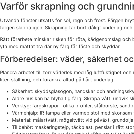
Varför skrapning och grundni
Utvända fönster utsätts för sol, regn och frost. Färgen bryt
färgen släppa igen. Skrapning tar bort dåligt underlag och
Rätt förarbete minskar risken för röta, kådgenomslag och bl
yta med mättat trä där ny färg får fäste och skyddar.
Förberedelser: väder, säkerhet o
Planera arbetet till torr väderlek med låg luftfuktighet oc
liten ställning, och förankra alltid på hårt underlag.
Säkerhet: skyddsglasögon, handskar och andningssky
Äldre hus kan ha blyhaltig färg. Skrapa vått, undvik s
Verktyg: färgskrapor i olika profiler, stålborste, sand
Värmehjälp: IR-lampa eller värmepistol med skonsam 
Material: målartvätt, mögeltvätt vid påväxt, grundolja, 
Tillbehör: maskeringstejp, täckplast, penslar i rätt s