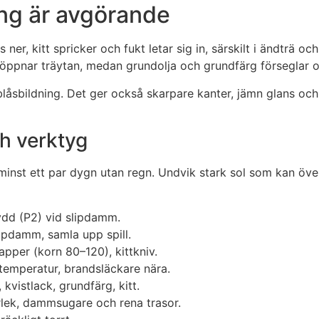
ng är avgörande
s ner, kitt spricker och fukt letar sig in, särskilt i ändträ
 öppnar träytan, medan grundolja och grundfärg förseglar o
åsbildning. Det ger också skarpare kanter, jämn glans och lä
ch verktyg
h minst ett par dygn utan regn. Undvik stark sol som kan öve
dd (P2) vid slipdamm.
lipdamm, samla upp spill.
papper (korn 80–120), kittkniv.
temperatur, brandsläckare nära.
kvistlack, grundfärg, kitt.
torlek, dammsugare och rena trasor.